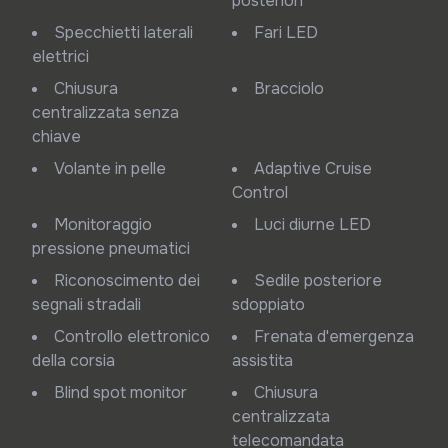
posteriori
Specchietti laterali
Fari LED
elettrici
Chiusura
Bracciolo
centralizzata senza
chiave
Volante in pelle
Adaptive Cruise
Control
Monitoraggio
Luci diurne LED
pressione pneumatici
Riconoscimento dei
Sedile posteriore
segnali stradali
sdoppiato
Controllo elettronico
Frenata d'emergenza
della corsia
assistita
Blind spot monitor
Chiusura
centralizzata
telecomandata