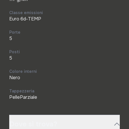
Classe emissioni
Euro 6d-TEMP
Porte
5
Posti
5
Colore interni
Nero
Tappezzeria
PelleParziale
Dove si trova?