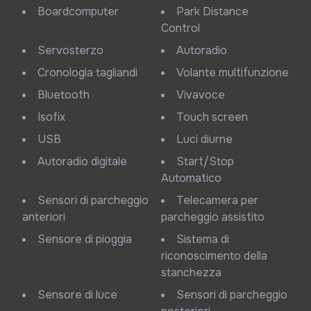
Boardcomputer
Park Distance
Control
Servosterzo
Autoradio
Cronologia tagliandi
Volante multifunzione
Bluetooth
Vivavoce
Isofix
Touch screen
USB
Luci diurne
Autoradio digitale
Start/Stop
Automatico
Sensori di parcheggio
Telecamera per
anteriori
parcheggio assistito
Sensore di pioggia
Sistema di
riconoscimento della
stanchezza
Sensore di luce
Sensori di parcheggio