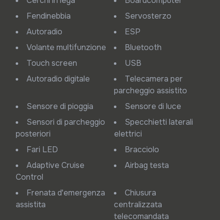
Cerchi in lega
Boardcomputer
Fendinebbia
Servosterzo
Autoradio
ESP
Volante multifunzione
Bluetooth
Touch screen
USB
Autoradio digitale
Telecamera per
parcheggio assistito
Sensore di pioggia
Sensore di luce
Sensori di parcheggio
Specchietti laterali
posteriori
elettrici
Fari LED
Bracciolo
Adaptive Cruise
Airbag testa
Control
Frenata d'emergenza
Chiusura
assistita
centralizzata
telecomandata