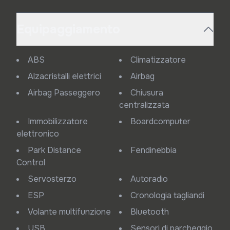
Equipaggiamento
ABS
Climatizzatore
Alzacristalli elettrici
Airbag
Airbag Passeggero
Chiusura
centralizzata
Immobilizzatore
Boardcomputer
elettronico
Park Distance
Fendinebbia
Control
Servosterzo
Autoradio
ESP
Cronologia tagliandi
Volante multifunzione
Bluetooth
USB
Sensori di parcheggio