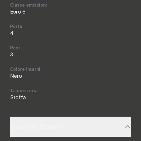
Classe emissioni
Euro 6
Porte
4
Posti
3
Colore interni
Nero
Tappezzeria
Stoffa
Dove si trova?