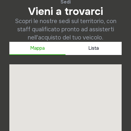
Sedi
Vieni a trovarci
Scopri le nostre sedi sul territorio, con
staff qualificato pronto ad assisterti
nell'acquisto del tuo veicolo.
Mappa
Lista