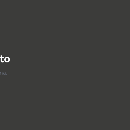
to
na.