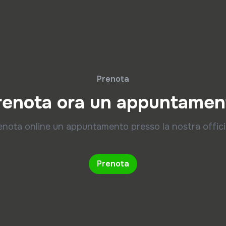
Prenota
renota ora un appuntamen
enota online un appuntamento presso la nostra offici
Prenota