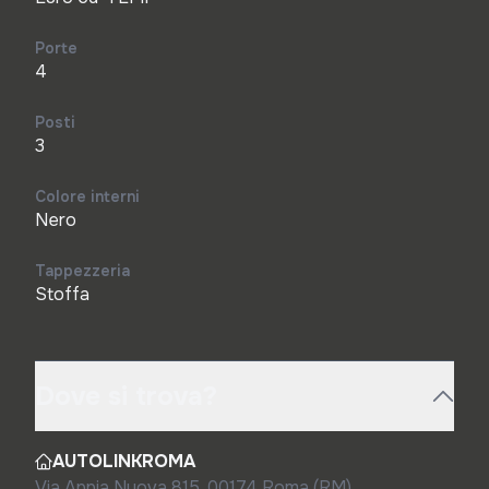
Porte
4
Posti
3
Colore interni
Nero
Tappezzeria
Stoffa
Dove si trova?
AUTOLINKROMA
Via Appia Nuova 815, 00174 Roma (RM)