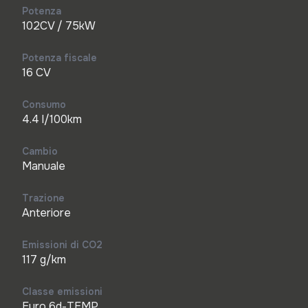
Potenza
102CV / 75kW
Potenza fiscale
16 CV
Consumo
4.4 l/100km
Cambio
Manuale
Trazione
Anteriore
Emissioni di CO2
117 g/km
Classe emissioni
Euro 6d-TEMP