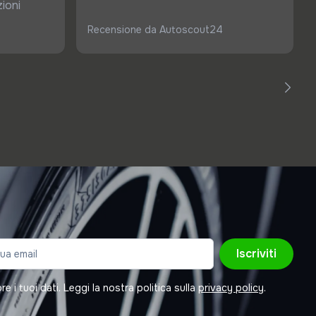
ioni
Recensione da Autoscout24
Iscriviti
 i tuoi dati. Leggi la nostra politica sulla
privacy policy
.