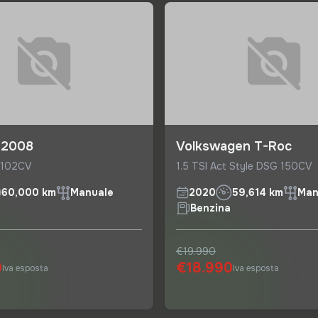
 2008
Volkswagen T-Roc
S 102CV
1.5 TSI Act Style DSG 150CV
60,000 km
Manuale
2020
59,614 km
Man
a
Benzina
€19.990
0
€18.990
Iva esposta
Iva esposta