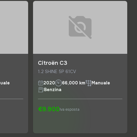
Citroën C3
1.2 SHINE 5P 61CV
uale
2020
66,000 km
Manuale
Benzina
€9.900
Iva esposta