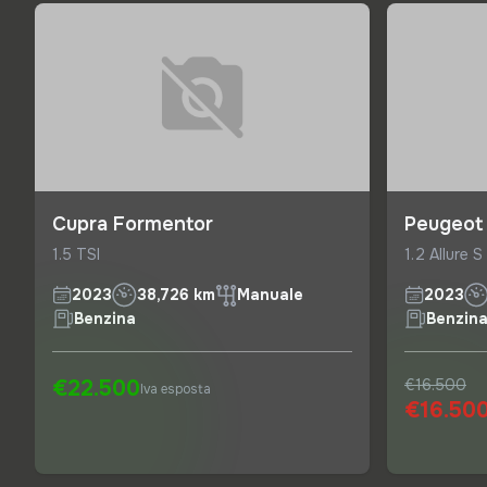
Cupra Formentor
Peugeot
1.5 TSI
1.2 Allure 
2023
38,726 km
Manuale
2023
Benzina
Benzin
€22.500
€16.500
Iva esposta
€16.50