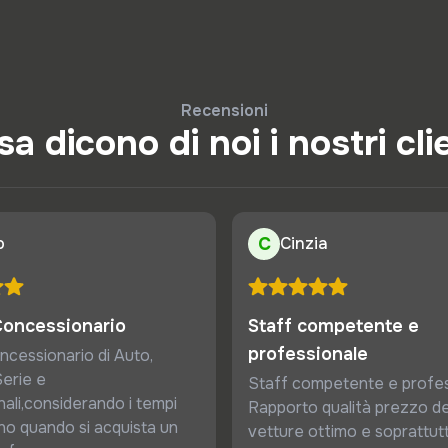
Recensioni
a dicono di noi i nostri cli
o
C
Cinzia
Concessionario
Staff competente e
professionale
ncessionario di Auto,
erie e
Staff competente e profes
ali,considerando i tempi
Rapporto qualità prezzo de
no quando si acquista un
vetture ottimo e soprattut