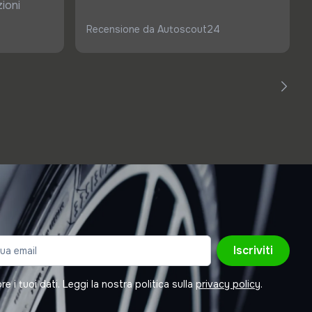
ioni
Recensione da Autoscout24
Iscriviti
 i tuoi dati. Leggi la nostra politica sulla
privacy policy
.