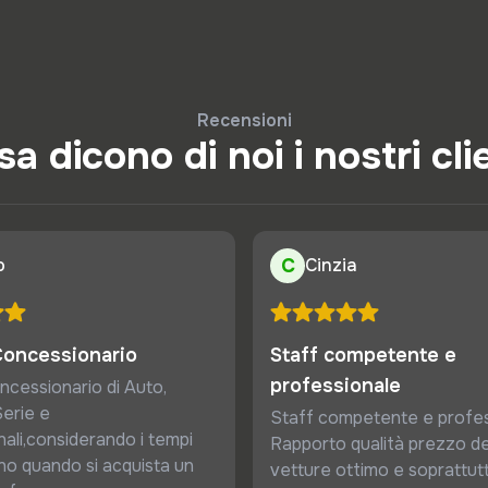
Recensioni
a dicono di noi i nostri cli
o
C
Cinzia
Concessionario
Staff competente e
professionale
ncessionario di Auto,
erie e
Staff competente e profes
ali,considerando i tempi
Rapporto qualità prezzo de
no quando si acquista un
vetture ottimo e soprattut