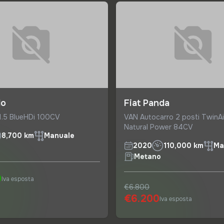
lo
Fiat Panda
 1.5 BlueHDi 100CV
VAN Autocarro 2 posti TwinAi
Natural Power 84CV
8,700 km
Manuale
2020
110,000 km
Ma
Metano
0
Iva esposta
€6.800
€6.200
Iva esposta