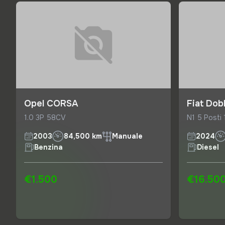
Opel CORSA
Fiat Dob
1.0 3P 58CV
N1 5 Posti
2003
84,500 km
Manuale
2024
Benzina
Diesel
€1.500
€16.50