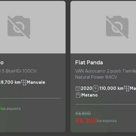
lo
Fiat Panda
 1.5 BlueHDi 100CV
VAN Autocarro 2 posti TwinAi
Natural Power 84CV
8,700 km
Manuale
2020
110,000 km
Ma
Metano
0
Iva esposta
€6.800
€6.200
Iva esposta