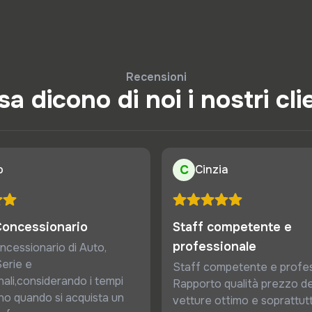
Recensioni
a dicono di noi i nostri cli
o
C
Cinzia
Concessionario
Staff competente e
professionale
ncessionario di Auto,
erie e
Staff competente e profes
ali,considerando i tempi
Rapporto qualità prezzo de
no quando si acquista un
vetture ottimo e soprattut