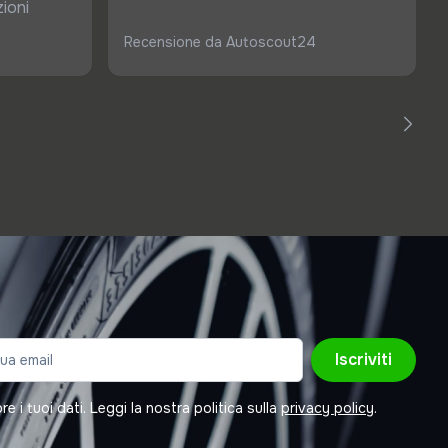
ioni
Recensione da Autoscout24
Iscriviti
 i tuoi dati. Leggi la nostra politica sulla
privacy policy
.