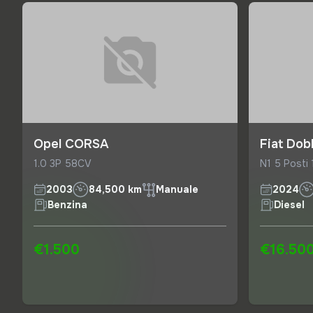
Opel CORSA
Fiat Dob
1.0 3P 58CV
N1 5 Posti
2003
84,500 km
Manuale
2024
Benzina
Diesel
€1.500
€16.50